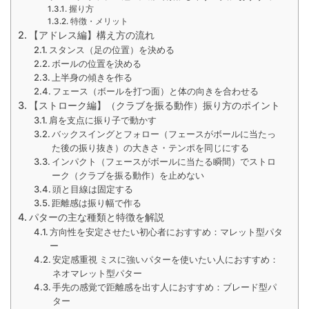
握り方
特徴・メリット
【アドレス編】構え方の流れ
スタンス（足の位置）を決める
ボールの位置を決める
上半身の傾きを作る
フェース（ボールを打つ面）と体の向きを合わせる
【ストローク編】（クラブを振る動作）振り方のポイント
肩を支点に振り子で動かす
バックスイングとフォロー（フェースがボールに当たっ
た後の振り抜き）の大きさ・テンポを同じにする
インパクト（フェースがボールに当たる瞬間）でストロ
ーク（クラブを振る動作）を止めない
頭と目線は固定する
距離感は振り幅で作る
パターの主な種類と特徴を解説
方向性を安定させたい初心者におすすめ：マレット型パタ
ー
安定感重視 ミスに強いパターを使いたい人におすすめ：
ネオマレット型パター
手先の感覚で距離感を出す人におすすめ：ブレード型パ
ター