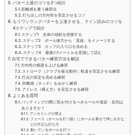
パター上達のコツを2つ紹介
距離感を養う練習法
打ち出しの方向性を安定させるコツ
もうワンランクパターを上達させる、ライン読みのコツを
4ステップで紹介
ステップ1 全体の傾斜を把握する
ステップ2 ボール後方から「直線」をイメージする
ステップ3 カップの入り口を決める
ステップ4 最後の1メートルを意識して読む
自宅でできるパター練習方法を解説
方向性の精度を上げる練習
ストローク（クラブを振る動作）軌道を安定させる練習
打点の安定を高める練習
距離感（タッチ）をみがく練習
アドレス（構え方）を安定させる練習
よくある質問
パッティングの際に気を付けるべきルールや違反・反則は
ありますか？
アンカリングの禁止
フェース（ボールを打つ面）にボールを乗せて押し出すな
どの不正な打ち方
動いているボールを打つ