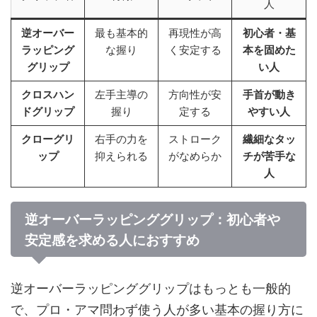
人
逆オーバー
最も基本的
再現性が高
初心者・基
ラッピング
な握り
く安定する
本を固めた
グリップ
い人
クロスハン
左手主導の
方向性が安
手首が動き
ドグリップ
握り
定する
やすい人
クローグリ
右手の力を
ストローク
繊細なタッ
ップ
抑えられる
がなめらか
チが苦手な
人
逆オーバーラッピンググリップ：初心者や
安定感を求める人におすすめ
逆オーバーラッピンググリップはもっとも一般的
で、プロ・アマ問わず使う人が多い基本の握り方に